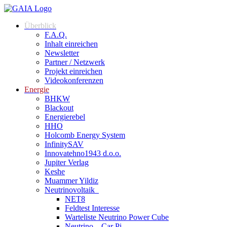
Überblick
F.A.Q.
Inhalt einreichen
Newsletter
Partner / Netzwerk
Projekt einreichen
Videokonferenzen
Energie
BHKW
Blackout
Energierebel
HHO
Holcomb Energy System
InfinitySAV
Innovatehno1943 d.o.o.
Jupiter Verlag
Keshe
Muammer Yildiz
Neutrinovoltaik
NET8
Feldtest Interesse
Warteliste Neutrino Power Cube
Neutrino – Car Pi