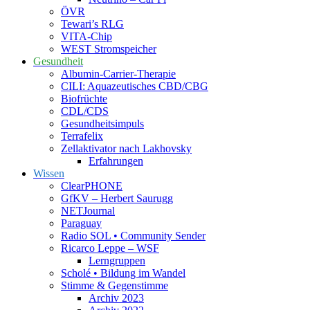
ÖVR
Tewari’s RLG
VITA-Chip
WEST Stromspeicher
Gesundheit
Albumin-Carrier-Therapie
CILI: Aquazeutisches CBD/CBG
Biofrüchte
CDL/CDS
Gesundheitsimpuls
Terrafelix
Zellaktivator nach Lakhovsky
Erfahrungen
Wissen
ClearPHONE
GfKV – Herbert Saurugg
NETJournal
Paraguay
Radio SOL • Community Sender
Ricarco Leppe – WSF
Lerngruppen
Scholé • Bildung im Wandel
Stimme & Gegenstimme
Archiv 2023