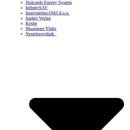
Holcomb Energy System
InfinitySAV
Innovatehno1943 d.o.o.
Jupiter Verlag
Keshe
Muammer Yildiz
Neutrinovoltaik