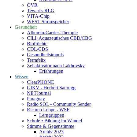
ÖVR
Tewari's RLG
VITA-Chip
WEST Stromspeicher
Gesundheit
Albumin-Carrier-Therapie
CILI: Aquazeutisches CBD/CBG
Biofrüchte
CDL/CDS
Gesundheitsimpuls
Terrafelix
Zellaktivator nach Lakhovsky
Erfahrungen
Wissen
ClearPHONE
GfKV - Herbert Saurugg
NETJournal
Paraguay
Radio SOL • Community Sender
Ricarco Leppe - WSF
Lerngruppen
Scholé • Bildung im Wandel
Stimme & Gegenstimme
Archiv 2023