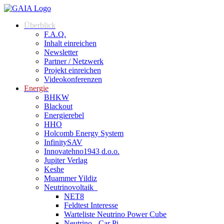
Überblick
F.A.Q.
Inhalt einreichen
Newsletter
Partner / Netzwerk
Projekt einreichen
Videokonferenzen
Energie
BHKW
Blackout
Energierebel
HHO
Holcomb Energy System
InfinitySAV
Innovatehno1943 d.o.o.
Jupiter Verlag
Keshe
Muammer Yildiz
Neutrinovoltaik
NET8
Feldtest Interesse
Warteliste Neutrino Power Cube
Neutrino - Car Pi