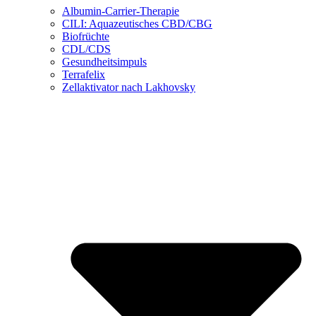
Albumin-Carrier-Therapie
CILI: Aquazeutisches CBD/CBG
Biofrüchte
CDL/CDS
Gesundheitsimpuls
Terrafelix
Zellaktivator nach Lakhovsky