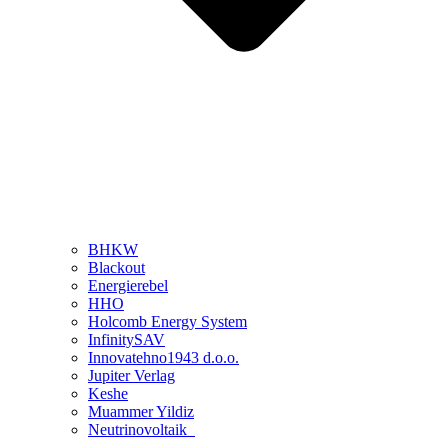
BHKW
Blackout
Energierebel
HHO
Holcomb Energy System
InfinitySAV
Innovatehno1943 d.o.o.
Jupiter Verlag
Keshe
Muammer Yildiz
Neutrinovoltaik