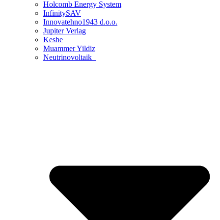
Holcomb Energy System
InfinitySAV
Innovatehno1943 d.o.o.
Jupiter Verlag
Keshe
Muammer Yildiz
Neutrinovoltaik