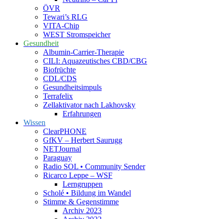
ÖVR
Tewari’s RLG
VITA-Chip
WEST Stromspeicher
Gesundheit
Albumin-Carrier-Therapie
CILI: Aquazeutisches CBD/CBG
Biofrüchte
CDL/CDS
Gesundheitsimpuls
Terrafelix
Zellaktivator nach Lakhovsky
Erfahrungen
Wissen
ClearPHONE
GfKV – Herbert Saurugg
NETJournal
Paraguay
Radio SOL • Community Sender
Ricarco Leppe – WSF
Lerngruppen
Scholé • Bildung im Wandel
Stimme & Gegenstimme
Archiv 2023