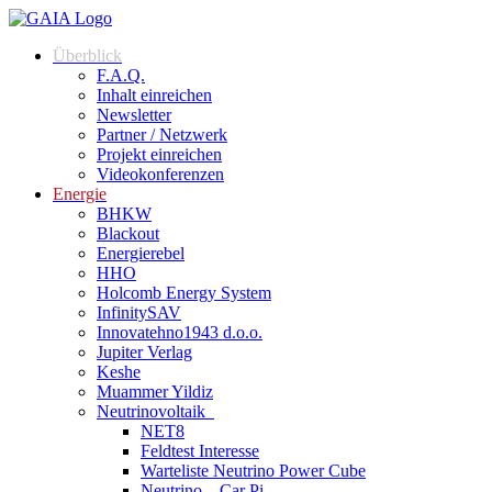
Überblick
F.A.Q.
Inhalt einreichen
Newsletter
Partner / Netzwerk
Projekt einreichen
Videokonferenzen
Energie
BHKW
Blackout
Energierebel
HHO
Holcomb Energy System
InfinitySAV
Innovatehno1943 d.o.o.
Jupiter Verlag
Keshe
Muammer Yildiz
Neutrinovoltaik
NET8
Feldtest Interesse
Warteliste Neutrino Power Cube
Neutrino – Car Pi