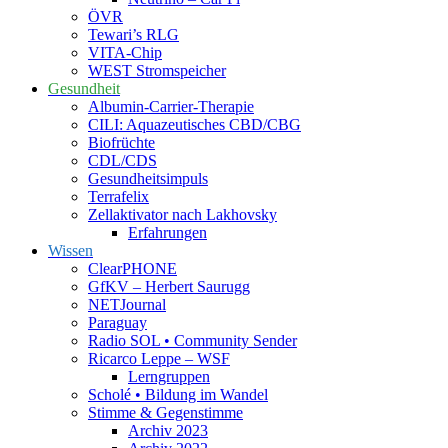
ÖVR
Tewari’s RLG
VITA-Chip
WEST Stromspeicher
Gesundheit
Albumin-Carrier-Therapie
CILI: Aquazeutisches CBD/CBG
Biofrüchte
CDL/CDS
Gesundheitsimpuls
Terrafelix
Zellaktivator nach Lakhovsky
Erfahrungen
Wissen
ClearPHONE
GfKV – Herbert Saurugg
NETJournal
Paraguay
Radio SOL • Community Sender
Ricarco Leppe – WSF
Lerngruppen
Scholé • Bildung im Wandel
Stimme & Gegenstimme
Archiv 2023