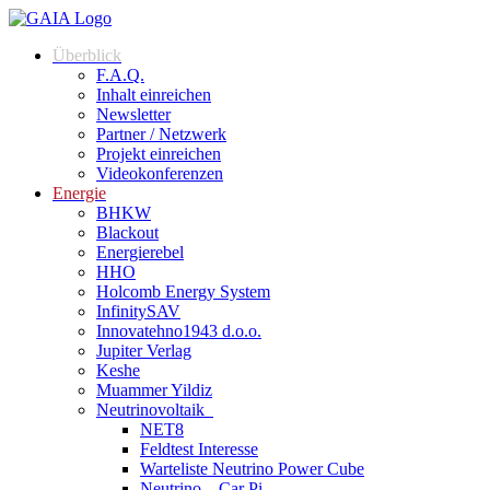
Überblick
F.A.Q.
Inhalt einreichen
Newsletter
Partner / Netzwerk
Projekt einreichen
Videokonferenzen
Energie
BHKW
Blackout
Energierebel
HHO
Holcomb Energy System
InfinitySAV
Innovatehno1943 d.o.o.
Jupiter Verlag
Keshe
Muammer Yildiz
Neutrinovoltaik
NET8
Feldtest Interesse
Warteliste Neutrino Power Cube
Neutrino – Car Pi