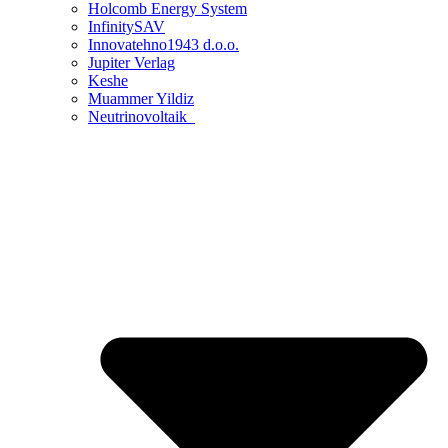
Holcomb Energy System
InfinitySAV
Innovatehno1943 d.o.o.
Jupiter Verlag
Keshe
Muammer Yildiz
Neutrinovoltaik