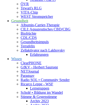
ÖVR
Tewari's RLG
VITA-Chip
WEST Stromspeicher
Gesundheit
Albumin-Carrier-Therapie
CILI: Aquazeutisches CBD/CBG
Biofrüchte
CDL/CDS
Gesundheitsimpuls
Terrafelix
Zellaktivator nach Lakhovsky
Erfahrungen
Wissen
ClearPHONE
GfKV - Herbert Saurugg
NETJournal
Paraguay
Radio SOL • Community Sender
Ricarco Leppe - WSF
Lerngruppen
Scholé • Bildung im Wandel
Stimme & Gegenstimme
Archiv 2023