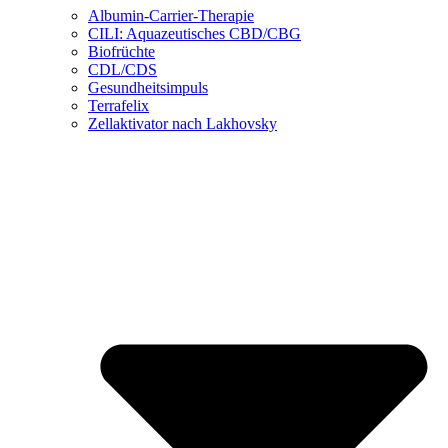
Albumin-Carrier-Therapie
CILI: Aquazeutisches CBD/CBG
Biofrüchte
CDL/CDS
Gesundheitsimpuls
Terrafelix
Zellaktivator nach Lakhovsky