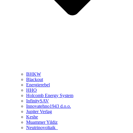
BHKW
Blackout
Energierebel
HHO
Holcomb Energy System
InfinitySAV
Innovatehno1943 d.o.o.
Jupiter Verlag
Keshe
Muammer Yildiz
Neutrinovoltaik