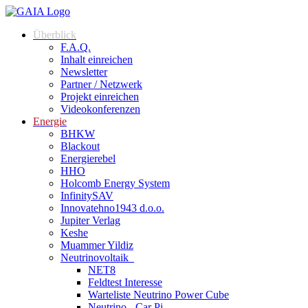
Zum
Inhalt
Überblick
springen
F.A.Q.
Inhalt einreichen
Newsletter
Partner / Netzwerk
Projekt einreichen
Videokonferenzen
Energie
BHKW
Blackout
Energierebel
HHO
Holcomb Energy System
InfinitySAV
Innovatehno1943 d.o.o.
Jupiter Verlag
Keshe
Muammer Yildiz
Neutrinovoltaik
NET8
Feldtest Interesse
Warteliste Neutrino Power Cube
Neutrino - Car Pi