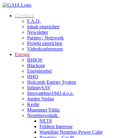
Überblick
F.A.Q.
Inhalt einreichen
Newsletter
Partner / Netzwerk
Projekt einreichen
Videokonferenzen
Energie
BHKW
Blackout
Energierebel
HHO
Holcomb Energy System
InfinitySAV
Innovatehno1943 d.o.o.
Jupiter Verlag
Keshe
Muammer Yildiz
Neutrinovoltaik
NET8
Feldtest Interesse
Warteliste Neutrino Power Cube
Neutrino – Car Pi