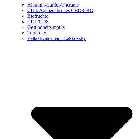
Albumin-Carrier-Therapie
CILI: Aquazeutisches CBD/CBG
Biofrüchte
CDL/CDS
Gesundheitsimpuls
Terrafelix
Zellaktivator nach Lakhovsky