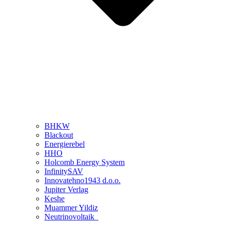
BHKW
Blackout
Energierebel
HHO
Holcomb Energy System
InfinitySAV
Innovatehno1943 d.o.o.
Jupiter Verlag
Keshe
Muammer Yildiz
Neutrinovoltaik