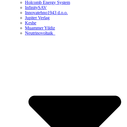
Holcomb Energy System
InfinitySAV
Innovatehno1943 d.o.o.
Jupiter Verlag
Keshe
Muammer Yildiz
Neutrinovoltaik