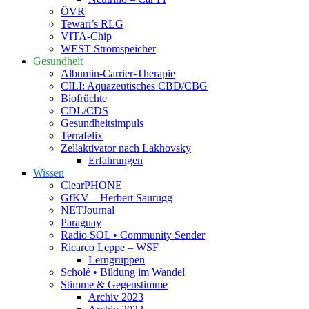
ÖVR
Tewari’s RLG
VITA-Chip
WEST Stromspeicher
Gesundheit
Albumin-Carrier-Therapie
CILI: Aquazeutisches CBD/CBG
Biofrüchte
CDL/CDS
Gesundheitsimpuls
Terrafelix
Zellaktivator nach Lakhovsky
Erfahrungen
Wissen
ClearPHONE
GfKV – Herbert Saurugg
NETJournal
Paraguay
Radio SOL • Community Sender
Ricarco Leppe – WSF
Lerngruppen
Scholé • Bildung im Wandel
Stimme & Gegenstimme
Archiv 2023