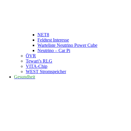
NET8
Feldtest Interesse
Warteliste Neutrino Power Cube
Neutrino – Car Pi
ÖVR
Tewari’s RLG
VITA-Chip
WEST Stromspeicher
Gesundheit