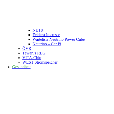
NET8
Feldtest Interesse
Warteliste Neutrino Power Cube
Neutrino – Car Pi
ÖVR
Tewari’s RLG
VITA-Chip
WEST Stromspeicher
Gesundheit