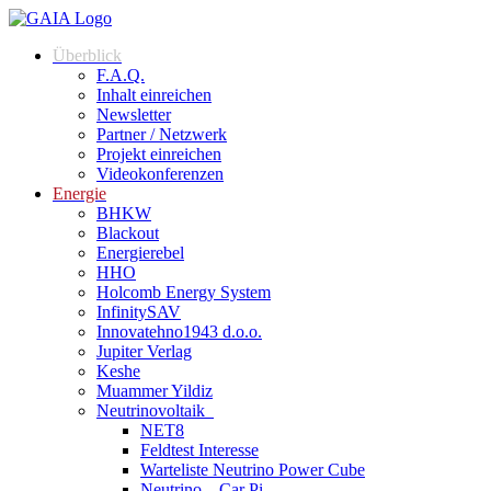
Überblick
F.A.Q.
Inhalt einreichen
Newsletter
Partner / Netzwerk
Projekt einreichen
Videokonferenzen
Energie
BHKW
Blackout
Energierebel
HHO
Holcomb Energy System
InfinitySAV
Innovatehno1943 d.o.o.
Jupiter Verlag
Keshe
Muammer Yildiz
Neutrinovoltaik
NET8
Feldtest Interesse
Warteliste Neutrino Power Cube
Neutrino – Car Pi