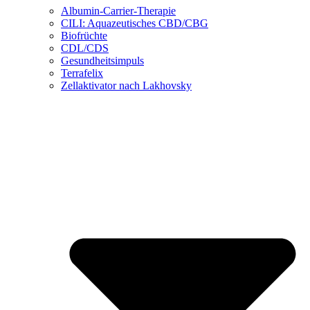
Albumin-Carrier-Therapie
CILI: Aquazeutisches CBD/CBG
Biofrüchte
CDL/CDS
Gesundheitsimpuls
Terrafelix
Zellaktivator nach Lakhovsky