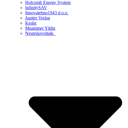
Holcomb Energy System
InfinitySAV
Innovatehno1943 d.o.o.
Jupiter Verlag
Keshe
Muammer Yildiz
Neutrinovoltaik