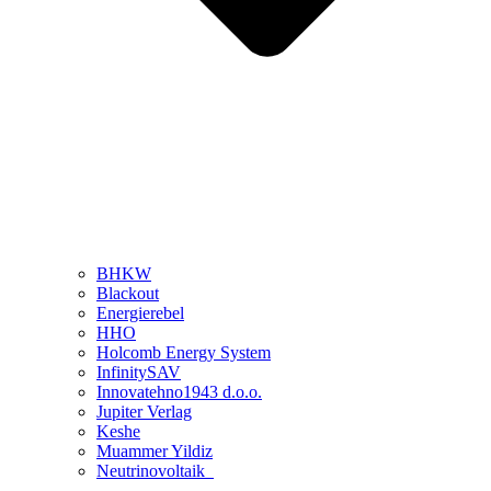
BHKW
Blackout
Energierebel
HHO
Holcomb Energy System
InfinitySAV
Innovatehno1943 d.o.o.
Jupiter Verlag
Keshe
Muammer Yildiz
Neutrinovoltaik