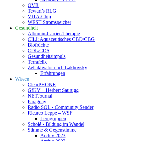
ÖVR
Tewari’s RLG
VITA-Chip
WEST Stromspeicher
Gesundheit
Albumin-Carrier-Therapie
CILI: Aquazeutisches CBD/CBG
Biofrüchte
CDL/CDS
Gesundheitsimpuls
Terrafelix
Zellaktivator nach Lakhovsky
Erfahrungen
Wissen
ClearPHONE
GfKV – Herbert Saurugg
NETJournal
Paraguay
Radio SOL • Community Sender
Ricarco Leppe – WSF
Lerngruppen
Scholé • Bildung im Wandel
Stimme & Gegenstimme
Archiv 2023