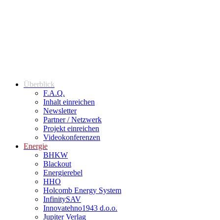
Überblick
F.A.Q.
Inhalt einreichen
Newsletter
Partner / Netzwerk
Projekt einreichen
Videokonferenzen
Energie
BHKW
Blackout
Energierebel
HHO
Holcomb Energy System
InfinitySAV
Innovatehno1943 d.o.o.
Jupiter Verlag