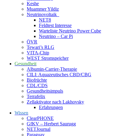
Keshe
Muammer Yildiz
Neutrinovoltaik
NET8
Feldtest Interesse
Warteliste Neutrino Power Cube
Neutrino – Car Pi
ÖVR
Tewari’s RLG
VITA-Chip
WEST Stromspeicher
Gesundheit
Albumin-Carrier-Therapie
CILI: Aquazeutisches CBD/CBG
Biofrüchte
CDL/CDS
Gesundheitsimpuls
Terrafelix
Zellaktivator nach Lakhovsky
Erfahrungen
Wissen
ClearPHONE
GfKV – Herbert Saurugg
NETJournal
Paraguay