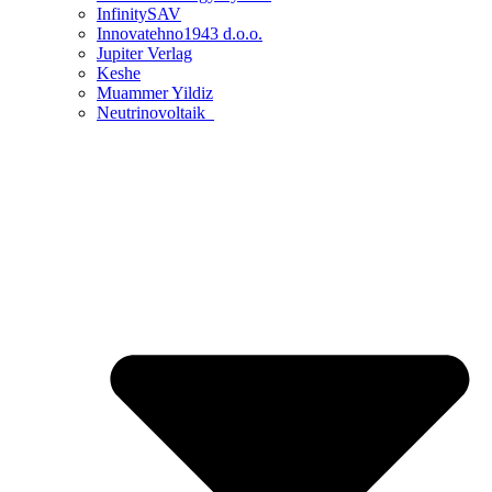
InfinitySAV
Innovatehno1943 d.o.o.
Jupiter Verlag
Keshe
Muammer Yildiz
Neutrinovoltaik