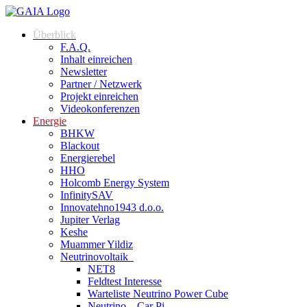
Überblick
F.A.Q.
Inhalt einreichen
Newsletter
Partner / Netzwerk
Projekt einreichen
Videokonferenzen
Energie
BHKW
Blackout
Energierebel
HHO
Holcomb Energy System
InfinitySAV
Innovatehno1943 d.o.o.
Jupiter Verlag
Keshe
Muammer Yildiz
Neutrinovoltaik
NET8
Feldtest Interesse
Warteliste Neutrino Power Cube
Neutrino – Car Pi