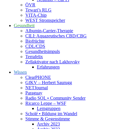
ÖVR
Tewari’s RLG
VITA-Chip
WEST Stromspeicher
Gesundheit
Albumin-Carrier-Therapie
CILI: Aquazeutisches CBD/CBG
Biofrüchte
CDL/CDS
Gesundheitsimpuls
Terrafelix
Zellaktivator nach Lakhovsky
Erfahrungen
Wissen
ClearPHONE
GfKV – Herbert Saurugg
NETJournal
Paraguay
Radio SOL • Community Sender
Ricarco Leppe – WSF
Lerngruppen
Scholé • Bildung im Wandel
Stimme & Gegenstimme
Archiv 2023