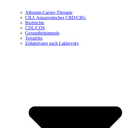
Albumin-Carrier-Therapie
CILI: Aquazeutisches CBD/CBG
Biofrüchte
CDL/CDS
Gesundheitsimpuls
Terrafelix
Zellaktivator nach Lakhovsky