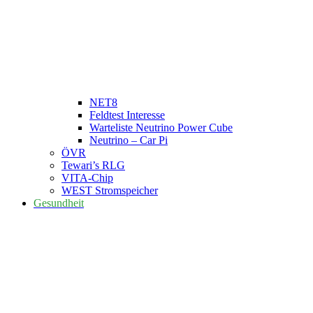
NET8
Feldtest Interesse
Warteliste Neutrino Power Cube
Neutrino – Car Pi
ÖVR
Tewari’s RLG
VITA-Chip
WEST Stromspeicher
Gesundheit