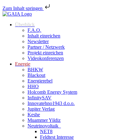
Zum Inhalt springen
Überblick
F.A.Q.
Inhalt einreichen
Newsletter
Partner / Netzwerk
Projekt einreichen
Videokonferenzen
Energie
BHKW
Blackout
Energierebel
HHO
Holcomb Energy System
InfinitySAV
Innovatehno1943 d.o.o.
Jupiter Verlag
Keshe
Muammer Yildiz
Neutrinovoltaik
NET8
Feldtest Interesse