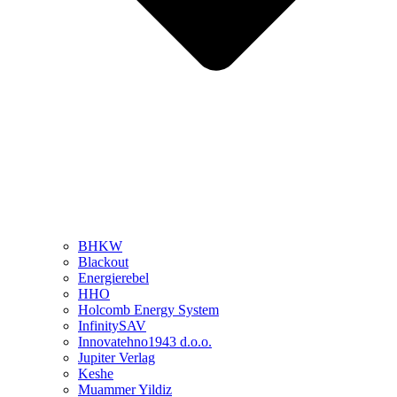
BHKW
Blackout
Energierebel
HHO
Holcomb Energy System
InfinitySAV
Innovatehno1943 d.o.o.
Jupiter Verlag
Keshe
Muammer Yildiz