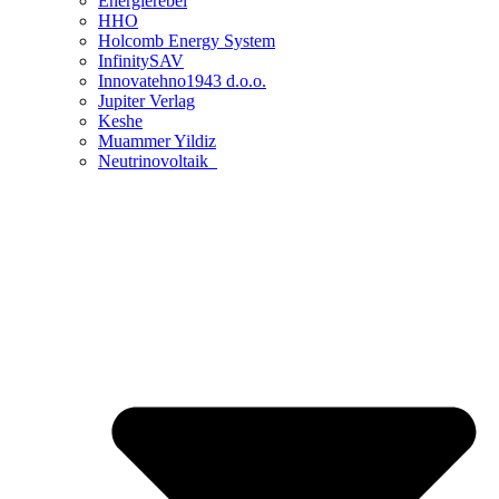
Energierebel
HHO
Holcomb Energy System
InfinitySAV
Innovatehno1943 d.o.o.
Jupiter Verlag
Keshe
Muammer Yildiz
Neutrinovoltaik