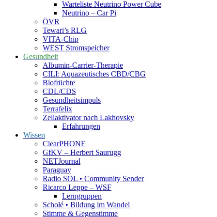
Warteliste Neutrino Power Cube
Neutrino – Car Pi
ÖVR
Tewari’s RLG
VITA-Chip
WEST Stromspeicher
Gesundheit
Albumin-Carrier-Therapie
CILI: Aquazeutisches CBD/CBG
Biofrüchte
CDL/CDS
Gesundheitsimpuls
Terrafelix
Zellaktivator nach Lakhovsky
Erfahrungen
Wissen
ClearPHONE
GfKV – Herbert Saurugg
NETJournal
Paraguay
Radio SOL • Community Sender
Ricarco Leppe – WSF
Lerngruppen
Scholé • Bildung im Wandel
Stimme & Gegenstimme