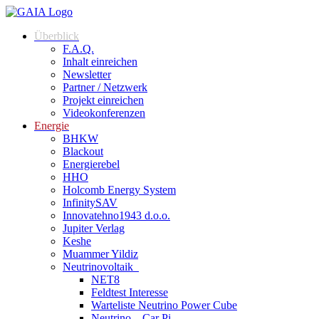
Überblick
F.A.Q.
Inhalt einreichen
Newsletter
Partner / Netzwerk
Projekt einreichen
Videokonferenzen
Energie
BHKW
Blackout
Energierebel
HHO
Holcomb Energy System
InfinitySAV
Innovatehno1943 d.o.o.
Jupiter Verlag
Keshe
Muammer Yildiz
Neutrinovoltaik
NET8
Feldtest Interesse
Warteliste Neutrino Power Cube
Neutrino – Car Pi