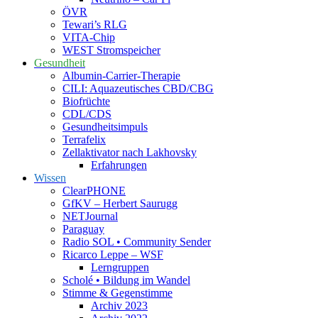
ÖVR
Tewari’s RLG
VITA-Chip
WEST Stromspeicher
Gesundheit
Albumin-Carrier-Therapie
CILI: Aquazeutisches CBD/CBG
Biofrüchte
CDL/CDS
Gesundheitsimpuls
Terrafelix
Zellaktivator nach Lakhovsky
Erfahrungen
Wissen
ClearPHONE
GfKV – Herbert Saurugg
NETJournal
Paraguay
Radio SOL • Community Sender
Ricarco Leppe – WSF
Lerngruppen
Scholé • Bildung im Wandel
Stimme & Gegenstimme
Archiv 2023