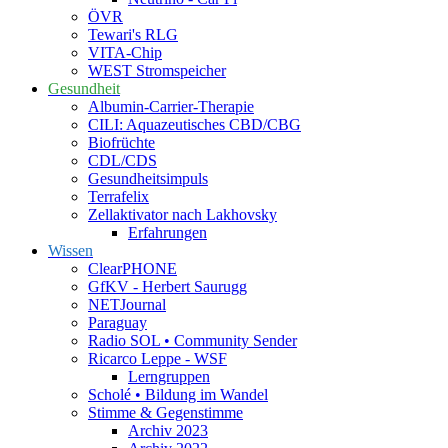
ÖVR
Tewari's RLG
VITA-Chip
WEST Stromspeicher
Gesundheit
Albumin-Carrier-Therapie
CILI: Aquazeutisches CBD/CBG
Biofrüchte
CDL/CDS
Gesundheitsimpuls
Terrafelix
Zellaktivator nach Lakhovsky
Erfahrungen
Wissen
ClearPHONE
GfKV - Herbert Saurugg
NETJournal
Paraguay
Radio SOL • Community Sender
Ricarco Leppe - WSF
Lerngruppen
Scholé • Bildung im Wandel
Stimme & Gegenstimme
Archiv 2023