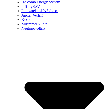
Holcomb Energy System
InfinitySAV
Innovatehno1943 d.o.o.
Jupiter Verlag
Keshe
Muammer Yildiz
Neutrinovoltaik