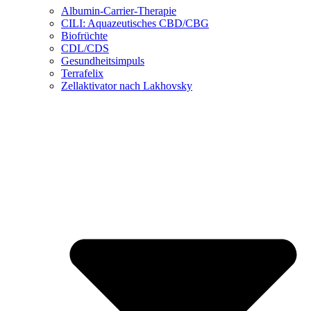
Albumin-Carrier-Therapie
CILI: Aquazeutisches CBD/CBG
Biofrüchte
CDL/CDS
Gesundheitsimpuls
Terrafelix
Zellaktivator nach Lakhovsky