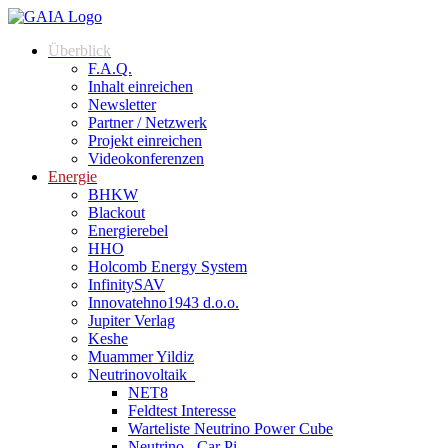
Zum
Inhalt
Überblick
springen
F.A.Q.
Inhalt einreichen
Newsletter
Partner / Netzwerk
Projekt einreichen
Videokonferenzen
Energie
BHKW
Blackout
Energierebel
HHO
Holcomb Energy System
InfinitySAV
Innovatehno1943 d.o.o.
Jupiter Verlag
Keshe
Muammer Yildiz
Neutrinovoltaik
NET8
Feldtest Interesse
Warteliste Neutrino Power Cube
Neutrino - Car Pi