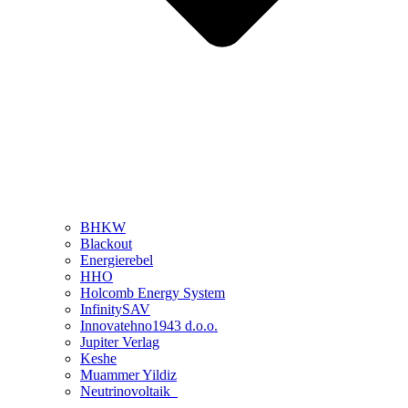
BHKW
Blackout
Energierebel
HHO
Holcomb Energy System
InfinitySAV
Innovatehno1943 d.o.o.
Jupiter Verlag
Keshe
Muammer Yildiz
Neutrinovoltaik