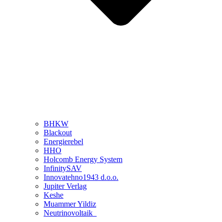
BHKW
Blackout
Energierebel
HHO
Holcomb Energy System
InfinitySAV
Innovatehno1943 d.o.o.
Jupiter Verlag
Keshe
Muammer Yildiz
Neutrinovoltaik