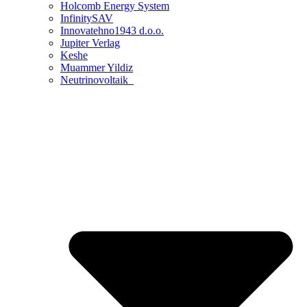
Holcomb Energy System
InfinitySAV
Innovatehno1943 d.o.o.
Jupiter Verlag
Keshe
Muammer Yildiz
Neutrinovoltaik