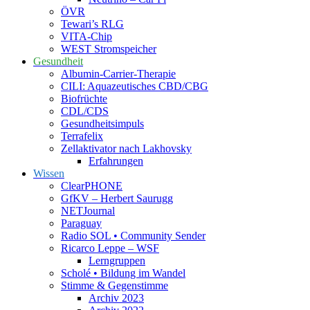
ÖVR
Tewari’s RLG
VITA-Chip
WEST Stromspeicher
Gesundheit
Albumin-Carrier-Therapie
CILI: Aquazeutisches CBD/CBG
Biofrüchte
CDL/CDS
Gesundheitsimpuls
Terrafelix
Zellaktivator nach Lakhovsky
Erfahrungen
Wissen
ClearPHONE
GfKV – Herbert Saurugg
NETJournal
Paraguay
Radio SOL • Community Sender
Ricarco Leppe – WSF
Lerngruppen
Scholé • Bildung im Wandel
Stimme & Gegenstimme
Archiv 2023