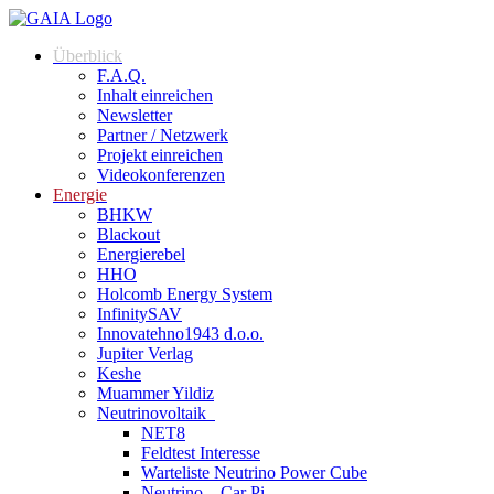
Überblick
F.A.Q.
Inhalt einreichen
Newsletter
Partner / Netzwerk
Projekt einreichen
Videokonferenzen
Energie
BHKW
Blackout
Energierebel
HHO
Holcomb Energy System
InfinitySAV
Innovatehno1943 d.o.o.
Jupiter Verlag
Keshe
Muammer Yildiz
Neutrinovoltaik
NET8
Feldtest Interesse
Warteliste Neutrino Power Cube
Neutrino – Car Pi