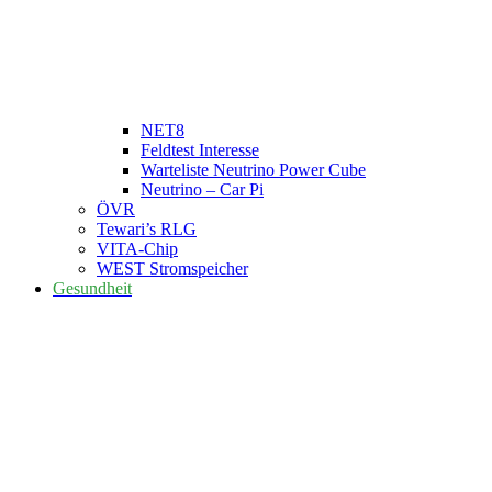
NET8
Feldtest Interesse
Warteliste Neutrino Power Cube
Neutrino – Car Pi
ÖVR
Tewari’s RLG
VITA-Chip
WEST Stromspeicher
Gesundheit