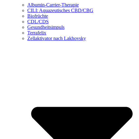
Albumin-Carrier-Therapie
CILI: Aquazeutisches CBD/CBG
Biofrüchte
CDL/CDS
Gesundheitsimpuls
Terrafelix
Zellaktivator nach Lakhovsky